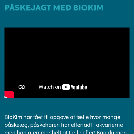
PÅSKEJAGT MED BIOKIM
BioKim har fået til opgave at tælle hvor mange
påskeæg, påskeharen har efterladt i akvarierne -
men han glemmer helt at tælle efter! Kan du mon