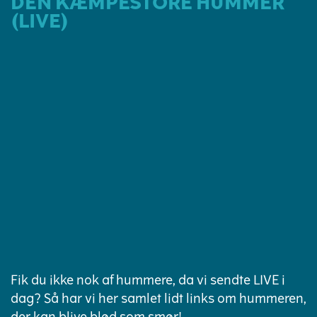
DEN KÆMPESTORE HUMMER
(LIVE)
Fik du ikke nok af hummere, da vi sendte LIVE i
dag? Så har vi her samlet lidt links om hummeren,
der kan blive blød som smør!