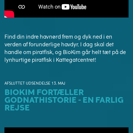
Find din indre havnørd frem og dyk ned i en
verden af forunderlige havdyr. I dag skal det
handle om piratfisk, og BioKim går helt tæt på de
lynhurtige piratfisk i Kattegatcentret!
AFSLUTTET UDSENDELSE 13. MAJ
BIOKIM FORTÆLLER
GODNATHISTORIE - EN FARLIG
REJSE