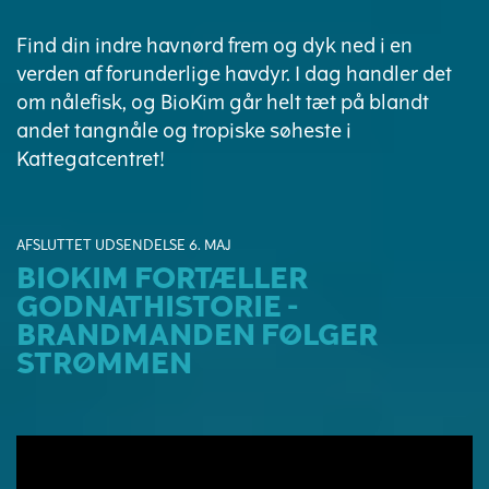
Find din indre havnørd frem og dyk ned i en
verden af forunderlige havdyr. I dag handler det
om nålefisk, og BioKim går helt tæt på blandt
andet tangnåle og tropiske søheste i
Kattegatcentret!
AFSLUTTET UDSENDELSE 6. MAJ
BIOKIM FORTÆLLER
GODNATHISTORIE -
BRANDMANDEN FØLGER
STRØMMEN