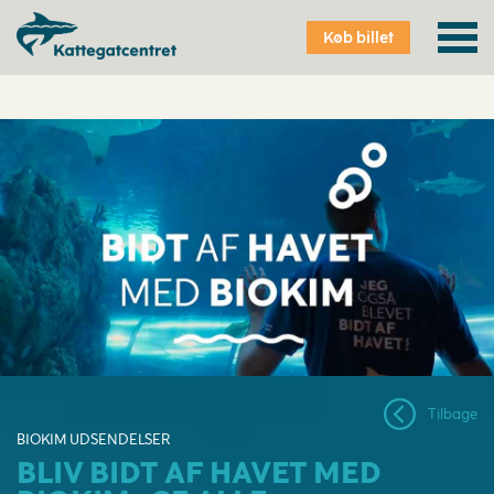
Køb billet online & spar
Køb billet
Tilbage
BIOKIM UDSENDELSER
BLIV BIDT AF HAVET MED